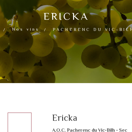
ERICKA
Nos vins
PACHERENC DU VIC-BILH
Ericka
A.O.C. Pacherenc du Vic-Bilh - Sec