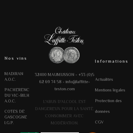
Nos vins
Informations
MADIRAN
32400 MAUMUSSON - +33 (0)5
A.O.C.
Actualités
62 69 74 58 -
info@laffitte-
teston.com
PACHERENC
Mentions légales
DU VIC-BILH
Protection des
A.O.C.
L'ABUS D'ALCOOL EST
DANGEREUX POUR LA SANTÉ.
COTES DE
données
CONSOMMER AVEC
GASCOGNE
CGV
I.G.P.
MODÉRATION.