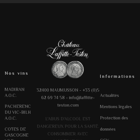
Nos vins
Informations
MADIRAN
32400 MAUMUSSON - +33 (0)5
A.O.C.
Actualités
62 69 74 58 -
info@laffitte-
teston.com
PACHERENC
Mentions légales
DU VIC-BILH
Protection des
A.O.C.
L'ABUS D'ALCOOL EST
DANGEREUX POUR LA SANTÉ.
COTES DE
données
CONSOMMER AVEC
GASCOGNE