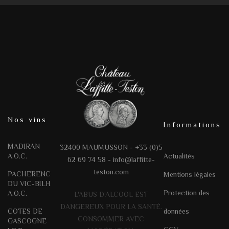
Nos vins
Informations
MADIRAN
32400 MAUMUSSON - +33 (0)5
A.O.C.
Actualités
62 69 74 58 -
info@laffitte-
teston.com
PACHERENC
Mentions légales
DU VIC-BILH
Protection des
A.O.C.
L'ABUS D'ALCOOL EST
DANGEREUX POUR LA SANTÉ.
COTES DE
données
CONSOMMER AVEC
GASCOGNE