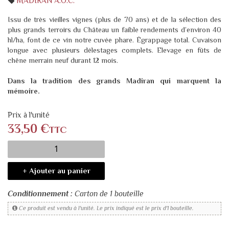
MADIRAN A.O.C.
Issu de très vieilles vignes (plus de 70 ans) et de la sélection des
plus grands terroirs du Château un faible rendements d’environ 40
hl/ha, font de ce vin notre cuvée phare. Égrappage total. Cuvaison
longue avec plusieurs délestages complets. Elevage en fûts de
chêne merrain neuf durant 12 mois.
Dans la tradition des grands Madiran qui marquent la
mémoire.
Prix à l'unité
33,50 €
TTC
+ Ajouter au panier
Conditionnement :
Carton de 1 bouteille
Ce produit est vendu à l'unité. Le prix indiqué est le prix d'1 bouteille.