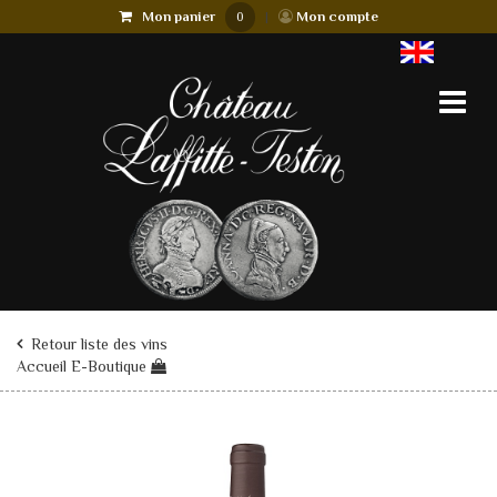
Mon panier
|
Mon compte
0
Retour liste des vins
Accueil E-Boutique