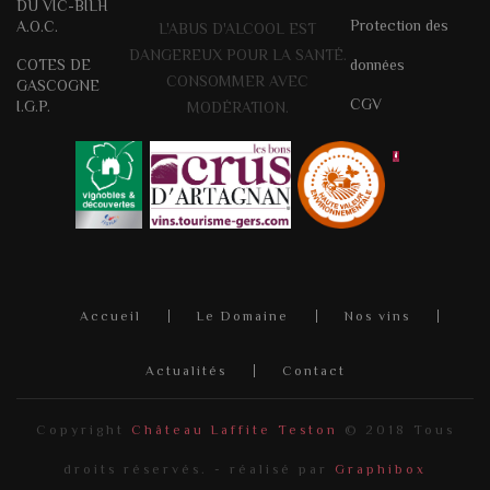
DU VIC-BILH
Protection des
A.O.C.
L'ABUS D'ALCOOL EST
DANGEREUX POUR LA SANTÉ.
COTES DE
données
CONSOMMER AVEC
GASCOGNE
CGV
I.G.P.
MODÉRATION.
Accueil
Le Domaine
Nos vins
Actualités
Contact
Copyright
Château Laffite Teston
© 2018 Tous
droits réservés. - réalisé par
Graphibox