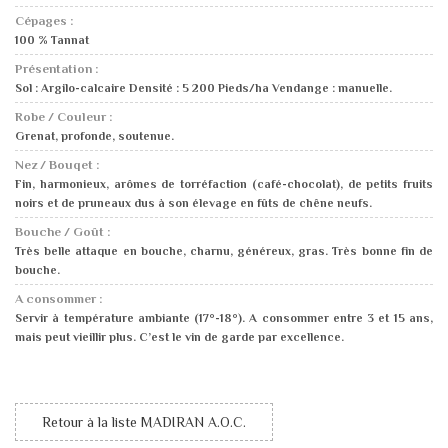
Cépages :
100 % Tannat
Présentation :
Sol : Argilo-calcaire Densité : 5 200 Pieds/ha Vendange : manuelle.
Robe / Couleur :
Grenat, profonde, soutenue.
Nez / Bouqet :
Fin, harmonieux, arômes de torréfaction (café-chocolat), de petits fruits
noirs et de pruneaux dus à son élevage en fûts de chêne neufs.
Bouche / Goût :
Très belle attaque en bouche, charnu, généreux, gras. Très bonne fin de
bouche.
A consommer :
Servir à température ambiante (17°-18°). A consommer entre 3 et 15 ans,
mais peut vieillir plus. C’est le vin de garde par excellence.
Retour à la liste MADIRAN A.O.C.